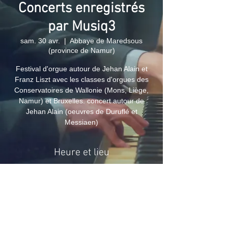
Concerts enregistrés
par Musiq3
sam. 30 avr.
  |  
Abbaye de Maredsous
(province de Namur)
Festival d'orgue autour de Jehan Alain et
Franz Liszt avec les classes d'orgues des
Conservatoires de Wallonie (Mons, Liège,
Namur) et Bruxelles. concert autour de
Jehan Alain (oeuvres de Duruflé et
Messiaen)
Heure et lieu
30 avr. 2011, 14:00
Abbaye de Maredsous (province de Namur),
Rue de Maredsous 11, 5537 Denée, Belgique