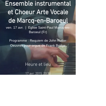
Ensemble instrumental
et Choeur Arte Vocale
de Marcq-en-Baroeul
ven. 17 avr.
  |  
Eglise Saint-Paul Marcq-en-
Baroeul (Fr)
Programme : Requiem de John Rutter
Oeuvres pour orgue de Frank Bridge
Heure et lieu
17 avr. 2015, 20:30
Eglise Saint-Paul Marcq-en-Baroeul (Fr), 1 Rue
du Général Gallieni, 59700 Marcq-en-Barœul,
France